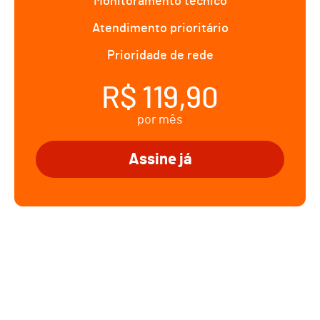
Monitoramento técnico
Atendimento prioritário
Prioridade de rede
R$ 119,90
por mês
Assine já