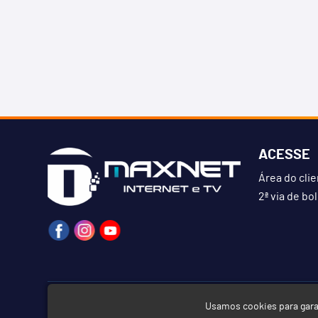
ACESSE
Área do cli
2ª via de bo
Desenvolvido por
DRIBLE
| ©2026 - MAXNET – Todos os direito
Usamos cookies para gara