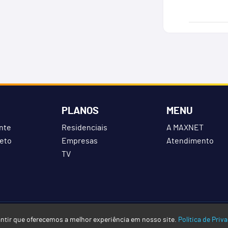
PLANOS
MENU
ente
Residenciais
A MAXNET
leto
Empresas
Atendimento
TV
s reservados. CNPJ: 05.363.299/0001-62 - Razão Social: Rede Exitus Ltd
ntir que oferecemos a melhor experiência em nosso site.
Política de Priv