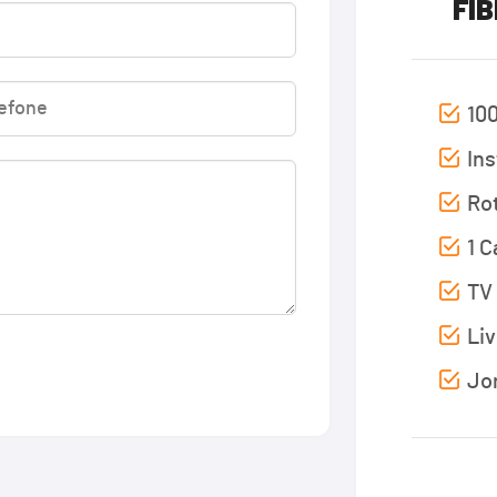
FIB
10
Ins
Rot
1 
TV 
Liv
Jor